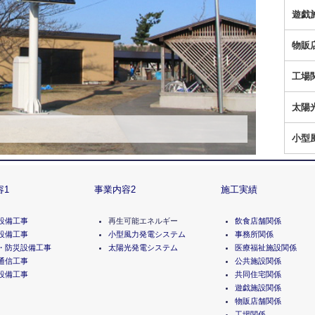
遊戯
物販
工場
太陽
小型
容1
事業内容2
施工実績
設備工事
再生可能エネルギー
飲食店舗関係
設備工事
小型風力発電システム
事務所関係
・防災設備工事
太陽光発電システム
医療福祉施設関係
通信工事
公共施設関係
設備工事
共同住宅関係
遊戯施設関係
物販店舗関係
工場関係