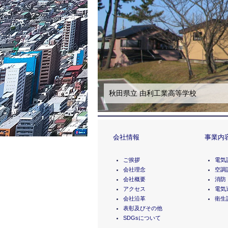
秋田県立 由利工業高等学校
会社情報
事業内
ご挨拶
電気
会社理念
空調
会社概要
消防
アクセス
電気
会社沿革
衛生
表彰及びその他
SDGsについて